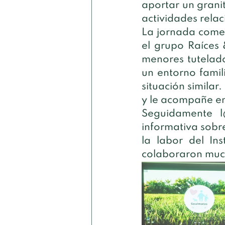
aportar un grani
actividades rela
La jornada comen
el grupo Raíces 
menores tutelado
un entorno fami
situación simila
y le acompañe en
Seguidamente l
informativa sobre
la labor del Ins
colaboraron much