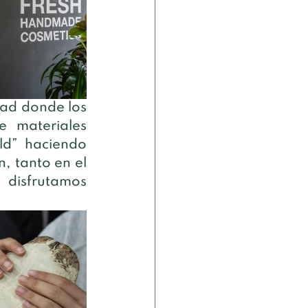
dad donde los 
 materiales 
d” haciendo 
, tanto en el 
isfrutamos 