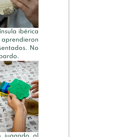
nsula ibérica 
 aprendieron 
sentados. No 
 pardo.
n jugando al 