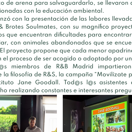
to de arena para salvaguardarlo, se llevaron a
cionadas con la educación ambiental.
zó con la presentación de las labores llevada
& Brotes Soulmates, con su magnífico proyec
s que encuentran dificultades para encontrar
liar, con animales abandonados que se encue
r. El proyecto propone que cada menor apadrine
 el proceso de ser acogido o adoptado por un
@s miembros de R&B Madrid impartieron 
 la filosofía de R&S, la campaña “Movilízate po
tituto Jane Goodall. Tod@s l@s asistentes d
o realizando constantes e interesantes pregu