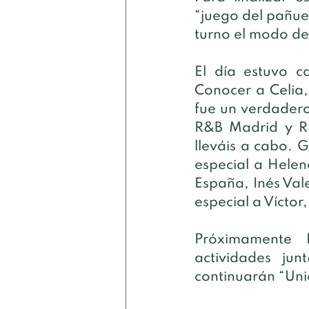
“juego del pañue
turno el modo de
El día estuvo c
Conocer a Celia,
fue un verdadero
R&B Madrid y R&
lleváis a cabo. 
especial a Helena
España, Inés Vale
especial a Víctor
Próximamente 
actividades ju
continuarán “Un