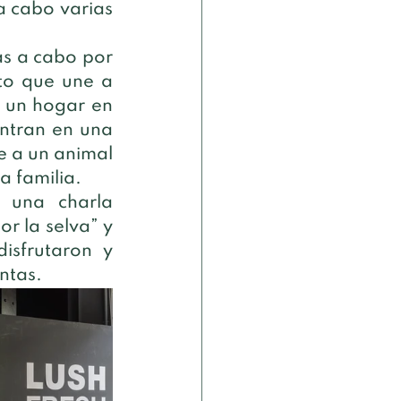
 cabo varias 
s a cabo por 
to que une a 
 un hogar en 
ntran en una 
 a un animal 
a familia.
una charla 
r la selva” y 
isfrutaron y 
ntas.