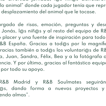
lo animal” donde cada jugador tenía que repre
 desplazamiento del animal que le tocase.
argado de risas, emoción, preguntas y descu
 Jonás, l@s niñ@s y al resto del equipo de R
 placer y una fuente de inspiración para todo 
B España. Gracias a tod@s por la magnífic
Gracias también a tod@s los voluntari@s de R
, Juan, Sandra, Félix, Bea y a la fotógrafa of
ncia. Y por último, gracias al fantástico equip
, por todo su apoyo.
R&B Madrid y R&B Soulmates seguirán 
nt@s, dando forma a nuevos proyectos y 
iendo almas”.