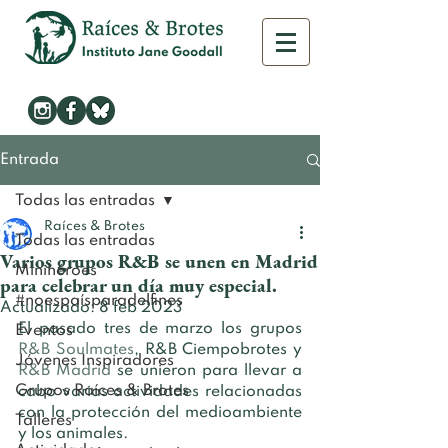
Entrada
Todas las entradas
Raíces & Brotes
Todas las entradas
Varios grupos R&B se unen en Madrid
Minihéroes
para celebrar un día muy especial.
#noespaísparadelfines
Actualizado:
8 feb 2023
El pasado tres de marzo los grupos 
Eventos
R&B Soulmates
, R&B Ciempobrotes y 
Jóvenes Inspiradores
R&B Madrid
 se unieron para llevar a 
Grupos Raíces & Brotes
cabo varias actividades relacionadas 
con la protección del medioambiente 
Talleres
y los animales.