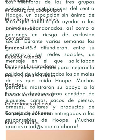
Actividades
Los miembros de los tres grupos 
visitaron las instalaciones del centro 
#noalasgranjasdepulpos
Hoope
, 
un asociación sin ánimo de 
Movilízate por la Selva
lucro que trabaja por ayudar a los 
animales abandonados, así como a 
Jane Goodall
personas en riesgo de exclusión 
Campañas
social. Durante varias semanas los 
Entrevistas
grupos R&B difundieron, entre su 
entorno y sus redes sociales, un 
Rebeca Atencia
mensaje en el que solicitaban 
Personas Inspiradoras
materiales necesarios para mejorar la 
calidad de vida de todos los animales 
Raíces y Brotes Global
de los que cuida Hoope. Muchas 
Noticias
personas mostraron su apoyo a la 
causa y donaron gran cantidad de 
Educación ambiental
juguetes, camas, sacos de pienso, 
Guardianes del azul
arneses, collares y productos de 
Consejo de Jóvenes
limpieza que fueron entregados a los 
responsables de Hoope. ¡Muchas 
Raíces y Brotes
gracias a tod@s por colaborar!