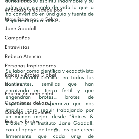
Actividades
curiosidad, su espíritu indomable y su 
admirable ejemplo de vida lo que la 
#noalasgranjasdepulpos
ha convertido en una guía y fuente de 
Movilízate por la Selva
inspiración para tantos.
Jane Goodall
Campañas
Entrevistas
Rebeca Atencia
Personas Inspiradoras
Su labor como científica y ecoactivista 
Raíces y Brotes Global
ha sembrado semillas en todos los 
continentes, semillas que han 
Noticias
enraizado en tierra fértil y que 
Educación ambiental
engendran brotes… brotes de 
Guardianes del azul
esperanza
. La esperanza que nos 
impulsa para seguir trabajando por 
Consejo de Jóvenes
un mundo mejor, desde “Raíces & 
Raíces y Brotes
Brotes” y el Instituto Jane Goodall, 
con el apoyo de tod@s los que creen 
firmemente que cada un@ de 