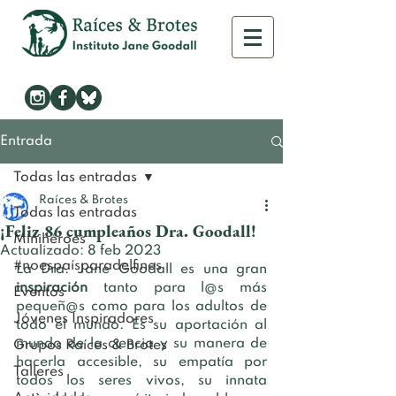
Entrada
Todas las entradas
Raíces & Brotes
Todas las entradas
¡Feliz 86 cumpleaños Dra. Goodall!
Minihéroes
Actualizado:
8 feb 2023
#noespaísparadelfines
La Dra. Jane Goodall es una gran 
inspiración
 tanto para l@s más 
Eventos
pequeñ@s 
como para los adultos de 
Jóvenes Inspiradores
todo el mundo. Es su aportación al 
mundo de la ciencia y su manera de 
Grupos Raíces & Brotes
hacerla accesible, su empatía por 
Talleres
todos los seres vivos, su innata 