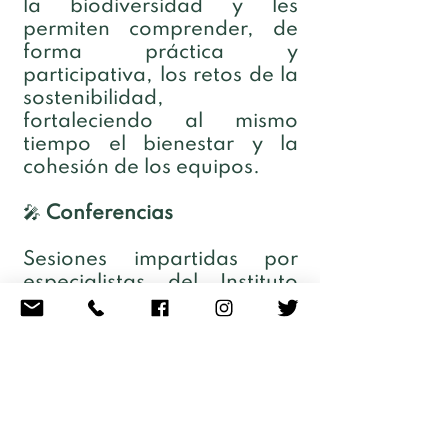
la biodiversidad y les
permiten comprender, de
forma práctica y
participativa, los retos de la
sostenibilidad,
fortaleciendo al mismo
tiempo el bienestar y la
cohesión de los equipos.
🎤
Conferencias
Sesiones impartidas por
especialistas del Instituto
Jane Goodall España que
acercan, desde el rigor
científico y el legado de la
Dra. Jane Goodall, los
grandes retos ambientales
de nuestro tiempo y ofrecen
una visión inspiradora sobre