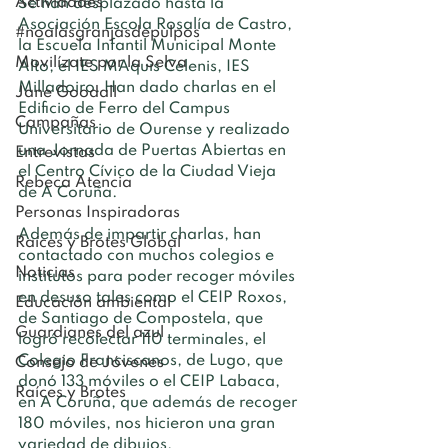
Actividades
Se han desplazado hasta la 
Asociación Escola Rosalía de Castro, 
#noalasgranjasdepulpos
la Escuela Infantil Municipal Monte 
Movilízate por la Selva
Alto, el IES MAquis Celenis, IES 
Milladoiro. Han dado charlas en el 
Jane Goodall
Edificio de Ferro del Campus 
Campañas
Universitario de Ourense y realizado 
una Jornada de Puertas Abiertas en 
Entrevistas
el Centro Cívico de la Ciudad Vieja 
Rebeca Atencia
de A Coruña.
Personas Inspiradoras
Además de impartir charlas, han 
Raíces y Brotes Global
contactado con muchos colegios e 
Noticias
institutos para poder recoger móviles 
en desuso tales como el CEIP Roxos, 
Educación ambiental
de Santiago de Compostela, que 
Guardianes del azul
logró recolectar 110 terminales, el 
Colegio Franciscanos, de Lugo, que 
Consejo de Jóvenes
donó 133 móviles o el CEIP Labaca, 
Raíces y Brotes
en A Coruña, que además de recoger 
180 móviles, nos hicieron una gran 
variedad de dibujos.