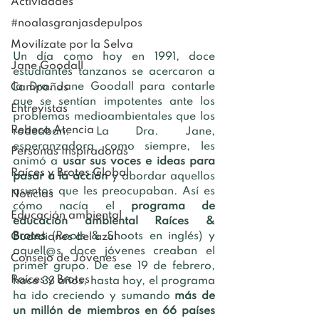
Actividades
#noalasgranjasdepulpos
Movilízate por la Selva
Un día como hoy en 1991, doce 
Jane Goodall
estudiantes tanzanos se acercaron a 
la Dra. Jane Goodall para contarle 
Campañas
que se sentían 
impotentes
 ante los 
Entrevistas
problemas medioambientales que los 
Rebeca Atencia
rodeaban. La Dra. Jane, 
esperanzadora como siempre, les 
Personas Inspiradoras
animó a 
usar sus voces e ideas para 
Raíces y Brotes Global
pasar a la acción
 y abordar aquellos 
asuntos que les preocupaban. Así es 
Noticias
cómo nacía el 
programa de 
Educación ambiental
educación ambiental Raíces & 
Brotes
 (Roots & Shoots en inglés) y 
Guardianes del azul
aquell@s doce jóvenes creaban el 
Consejo de Jóvenes
primer grupo. De ese 19 de febrero, 
Raíces y Brotes
hace 33 años, hasta hoy, el programa 
ha ido creciendo y sumando 
más de 
un millón de miembros en 66 países 