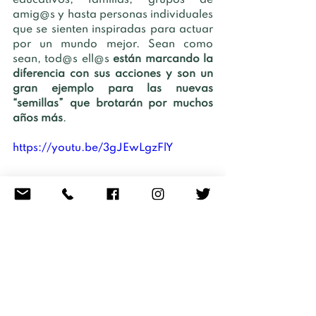
educativos, familias, grupos de 
amig@s y hasta personas individuales 
que se sienten inspiradas para actuar 
por un mundo mejor. Sean como 
sean, tod@s ell@s 
están marcando la 
diferencia con sus acciones y son un 
gran ejemplo para las nuevas 
“semillas” que brotarán por muchos 
años más
. 
https://youtu.be/3gJEwLgzFlY
Muchas gracias a toda la familia de 
Raíces & Brotes (integrantes, 
educadoras, voluntari@s…). Vuestra 