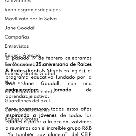
Actividades
#noalasgranjasdepulpos
Movilízate por la Selva
Jane Goodall
Campañas
Entrevistas
Rebeca Atencia
El pasado 19 de febrero celebramos 
Personas Inspiradoras
en Murcia el 
35 aniversario de Raíces 
& Brotes
 (Roots & Shoots en inglés), el 
Raíces y Brotes Global
programa educativo fundado por la 
Noticias
Dra. Jane Goodall, con una 
enriquecedora jornada
 de 
Educación ambiental
aprendizaje activo.
Guardianes del azul
Para conmemorar todos estos años 
Consejo de Jóvenes
inspirando a jóvenes
 de todas las 
Raíces y Brotes
edades a pasar a la acción, volvimos 
a reunirnos con el increíble grupo R&B 
“Yo también soy planeta”, del CEIP 