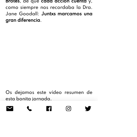
Brotes
, de que 
cada acción cuenta
 y, 
como siempre nos recordaba la Dra. 
Jane Goodall: 
Juntxs marcamos una 
gran diferencia
.
Os dejamos este vídeo resumen de 
esta bonita jornada.
https://video.wixstatic.com/video/c4
b8d3_bdff1f2f8b2d44c0b5ed1c5d50
43db52/480p/mp4/file.mp4