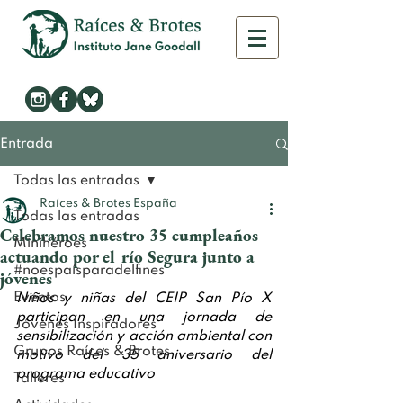
Entrada
Todas las entradas
Raíces & Brotes España
Todas las entradas
Celebramos nuestro 35 cumpleaños
Minihéroes
actuando por el río Segura junto a
#noespaísparadelfines
jóvenes
Eventos
Niños y niñas
del CEIP San Pío X 
participan en una jornada de 
Jóvenes Inspiradores
sensibilización y acción ambiental con 
Grupos Raíces & Brotes
motivo del 35 aniversario del 
programa educativo
Talleres