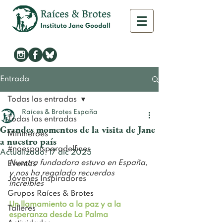
Entrada
Todas las entradas
Raíces & Brotes España
Todas las entradas
Grandes momentos de la visita de Jane
Minihéroes
a nuestro país
#noespaísparadelfines
Actualizado:
17 dic 2025
Nuestra fundadora estuvo en España, 
Eventos
y nos ha regalado recuerdos 
Jóvenes Inspiradores
increíbles
Grupos Raíces & Brotes
Un llamamiento a la paz y a la 
Talleres
esperanza desde La Palma