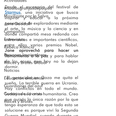
Actividades
Desde el escenario del festival de 
#noalasgranjasdepulpos
Starmus
, una iniciativa que busca 
Movilízate por la Selva
inspirar y educar a la próxima 
generación de exploradores mediante 
Jane Goodall
el arte, la música y la ciencia y en 
Campañas
donde compartió mesa redonda con 
Entrevistas
astronautas e importantes científicos, 
entre ellos varios premios Nobel, 
Rebeca Atencia
Jane aprovechó para hacer un 
Personas Inspiradoras
llamamiento a la paz
 y para hablar 
de las cosas que hoy no la dejan 
Raíces y Brotes Global
dormir.
Noticias
“El genocidio en Gaza me quita el 
Educación ambiental
sueño. La terrible guerra en Ucrania. 
Guardianes del azul
Hay conflictos en todo el mundo. 
Consejo de Jóvenes
Sudán es una crisis humanitaria. Creo 
que quizás la única razón por la que 
Raíces y Brotes
tengo esperanza de que todo esto se 
solucione es porque viví la Segunda 