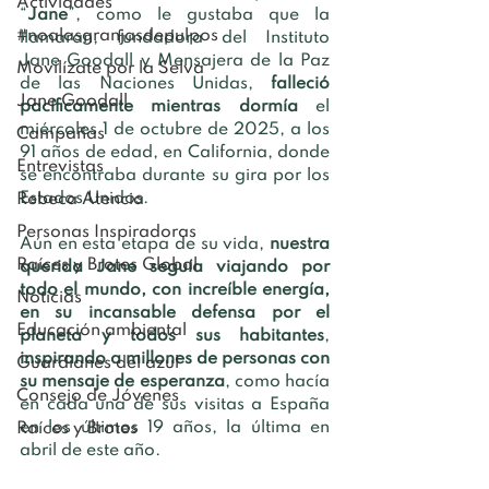
Actividades
“
Jane
”, como le gustaba que la 
#noalasgranjasdepulpos
llamaran, fundadora del Instituto 
Jane Goodall y Mensajera de la Paz 
Movilízate por la Selva
de las Naciones Unidas, 
falleció 
Jane Goodall
pacíficamente mientras dormía
 el 
miércoles 1 de octubre de 2025, a los 
Campañas
91 años de edad, en California, donde 
Entrevistas
se encontraba durante su gira por los 
Estados Unidos. 
Rebeca Atencia
Personas Inspiradoras
Aún en esta etapa de su vida, 
nuestra 
Raíces y Brotes Global
querida Jane seguía viajando por 
todo el mundo, con increíble energía, 
Noticias
en su incansable defensa por el 
Educación ambiental
planeta y todos sus habitantes
,
inspirando a millones de personas con 
Guardianes del azul
su mensaje de esperanza
, como hacía 
Consejo de Jóvenes
en cada una de sus visitas a España 
en los últimos 19 años, la última en 
Raíces y Brotes
abril de este año.