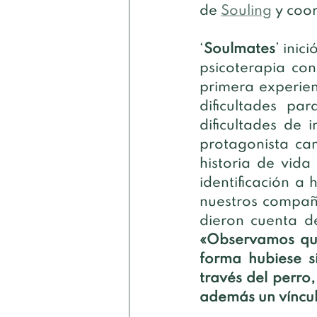
de 
Souling
 y coo
‘
Soulmates
’ ini
psicoterapia co
primera experien
dificultades pa
dificultades de 
protagonista ca
historia de vida
identificación a 
nuestros compañ
«Observamos que
forma hubiese s
través del perro
además un víncul