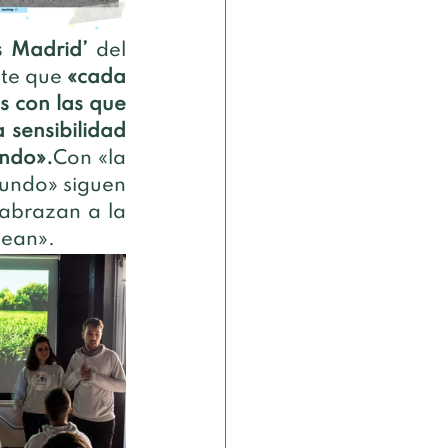
s Madrid’
 del 
ite que
 «cada 
 con las que 
sensibilidad 
ando».
Con «la 
undo» siguen 
abrazan a la 
dean».