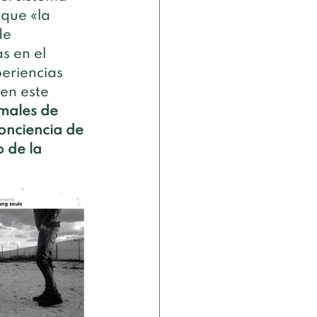
 que «la 
de 
s en el 
eriencias 
en este 
males de 
onciencia de 
 de la 