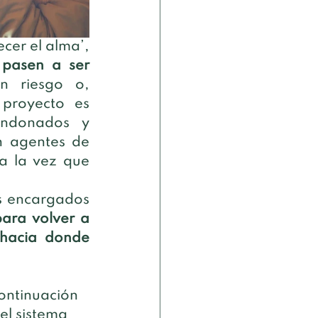
cer el alma’, 
 pasen a ser 
 riesgo o, 
proyecto es 
andonados y 
 agentes de 
 la vez que 
s encargados 
ara volver a 
hacia donde 
ontinuación 
l sistema 