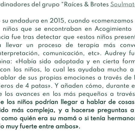
rdinadores del grupo “Raíces & Brotes 
Soulmat
ció su andadura en 2015, cuando «comenzamos a
n niños que se encontraban en Acogimiento F
cia fue tras detectar que «estos niños present
ra llevar un proceso de terapia más conve
interpretación, comunicación, etc». Audrey fu
nina: «Había sido adoptada y en cierta form
 con los niños, lo cual les ayudaba mucho a 
hablar de sus propias emociones a través de la
eros de 4 patas». Y añaden cómo, durante el
 los niños podrían llegar a hablar de cosas
ido más compleja, y a hacerse preguntas a 
, como quién era su mamá o si tenía hermano
o muy fuerte entre ambos». 