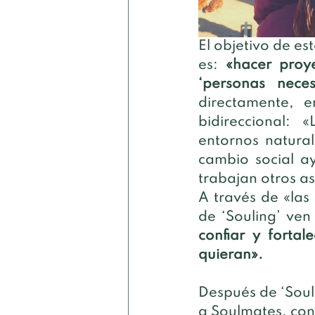
El objetivo de es
es: 
«hacer proye
‘personas necesa
directamente, e
bidireccional:
entornos natura
cambio social a
trabajan otros as
A través de «las
de ‘Souling’ ve
confiar y forta
quieran».
Después de ‘Soul
a Soulmates, con