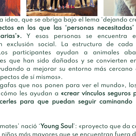
ta idea, que se abriga bajo el lema ‘dejando cre
ctos en los que las ‘personas necesitadas’
rias’».
 Y esas personas se encuentra en
n exclusión social. La estructura de cada 
 «Los participantes ayudan a animales ab
les que han sido dañados y se convierten en
yudando a mejorar su entorno más cercano a
pectos de sí mismos». 
 gafas que nos ponen para ver el mundo», lo
n cómo les ayudan a 
«crear vínculos seguros p
lecerles para que puedan seguir caminando 
mates’ nació ‘
Young Soul
’: «proyecto que da c
 niños más mayores que se encuentran fuera de