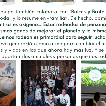
equipo también colabora con ‘
Raíces y Brote
oodall y lo resume en «familia». De hecho, adm
ntros es oxígeno… Estar rodeados de personas
smas ganas de mejorar el planeta y la misma 
que nos rodean es primordial para seguir luch
ueva generación como arma para cambiar el m
s y vidas en las que ahora hay más luz. Y se 
 aportan «los animales y personas que nos ro