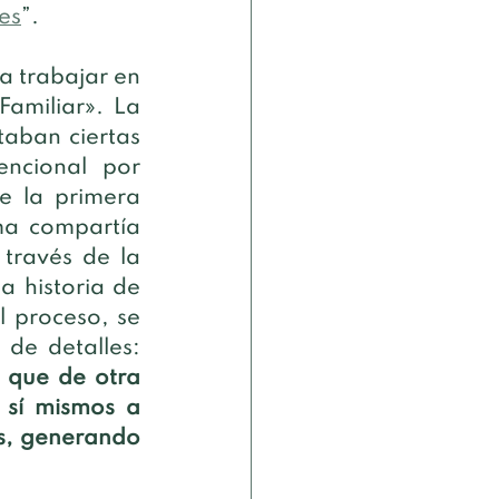
es
”.
 trabajar en 
amiliar». La 
aban ciertas 
ncional por 
e la primera 
a compartía 
través de la 
 historia de 
 proceso, se 
dieron cuenta de los avances en los más pequeños a través de detalles: 
 que de otra 
sí mismos a 
s, generando 