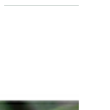
Castellar del Vallès (Barcelona), participó
en nuestra campaña de...