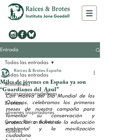
Entrada
Todas las entradas
Raíces & Brotes España
Todas las entradas
Miles de jóvenes en España ya son
Minihéroes
“Guardianes del Azul”
#noespaísparadelfines
Con motivo del Día Mundial de los 
Océanos, celebramos los primeros 
Eventos
meses de nuestra campaña para 
Jóvenes Inspiradores
fomentar su conservación y 
Grupos Raíces & Brotes
protección a través de la educación 
ambiental y la movilización 
Talleres
ciudadana