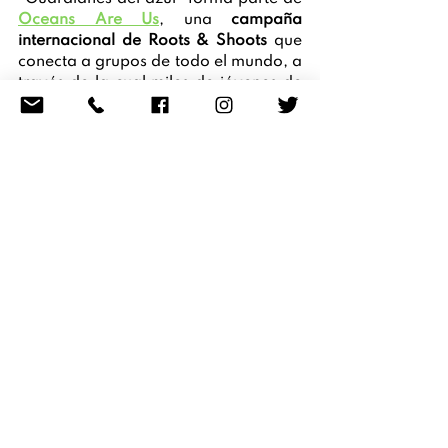
Oceans Are Us
, una 
campaña 
internacional de Roots & Shoots
 que 
conecta a grupos de todo el mundo, a 
través de la cual miles de jóvenes de 
varios países están demostrando que 
la acción colectiva puede generar 
cambios reales
 para los océanos. 
Conviértete en Guardian del Azul
En este Día Mundial de los Océanos, 
os invitamos a sumaros a este 
movimiento y convertiros en 
auténticos Guardianes del Azul, 
incorporando en las aulas la 
educación sobre los océanos y en el 
día a día la protección de los mismos. 
Los océanos necesitan hoy más que 
nunca personas dispuestas a conocer, 
querer y proteger
.