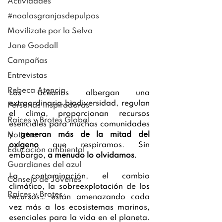
Actividades
#noalasgranjasdepulpos
Movilízate por la Selva
Jane Goodall
Campañas
Entrevistas
Rebeca Atencia
Los océanos albergan una 
extraordinaria biodiversidad, regulan 
Personas Inspiradoras
el clima, proporcionan recursos 
Raíces y Brotes Global
esenciales para muchas comunidades 
y 
generan más de la mitad del 
Noticias
oxígeno
 que respiramos. Sin 
Educación ambiental
embargo, 
a menudo lo olvidamos
.
Guardianes del azul
La contaminación, el cambio 
Consejo de Jóvenes
climático, la sobreexplotación de los 
Raíces y Brotes
recursos… están amenazando cada 
vez más a los ecosistemas marinos, 
esenciales para la vida en el planeta. 