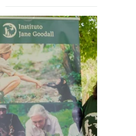
Celebramos nuestro 35
cumpleaños actuando por el río
Segura junto a jóvenes
Niños y niñas del CEIP San Pío X
participan en una jornada de
sensibilización y acción ambiental con
motivo del 35 aniversario del programa
educativo El pasado 19 de febrero
celebramos en Murcia el 35 aniversario de
Raíces & Brotes (Roots & Shoots en inglés),
el programa educativo fundado por la
Dra. Jane Goodall, con una enriquecedora
jornada de aprendizaje activo. Para
conmemorar todos estos años inspirando
a jóvenes de todas las edades a pasar a la
acción, volvimos a