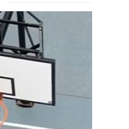
Limpio Tenerife, fue un homenaje a la Dra.
Jane Goodall, quien en 2023 visitó este
mismo lugar para retirar basura y liberar a
una tortuga rescatada Desde arriba, la
playa Grande de El Porís de Abona
(Tenerife) engaña. Las olas rompen en la
orilla sobre una arena aparentemente
limpia. Desde arriba, el paisaje es hermoso
y hace cuestionarse qué hemos ido a hacer
allí. “¿Qué vamos a limpiar si la playa no e