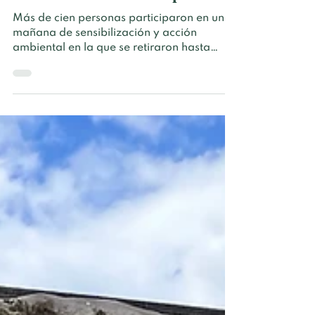
Más de cien personas participaron en una
mañana de sensibilización y acción
ambiental en la que se retiraron hasta
8.500 kilos de residuos del entorno
natural El pasado 31 de mayo, el municipio
madrileño de Ciempozuelos amaneció con
un objetivo: cuidar de su entorno natural.
Durante toda la mañana, vecinxs de todas
las edades participaron en las I Jornadas
de Medio Ambiente del pueblo, una
iniciativa impulsada por Raíces & Brotes
junto a comercios, asociaciones y
entidades l