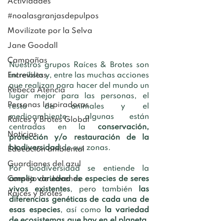
Actividades
#noalasgranjasdepulpos
Movilízate por la Selva
Jane Goodall
Campañas
Nuestros grupos Raíces & Brotes son 
increíbles y, entre las muchas acciones 
Entrevistas
que realizan para hacer del mundo un 
Rebeca Atencia
lugar mejor para las personas, el 
Personas Inspiradoras
resto de animales y el 
medioambiente, algunas están 
Raíces y Brotes Global
centradas en la 
conservación, 
Noticias
protección y/o restauración de la 
biodiversidad 
de sus zonas. 
Educación ambiental
Guardianes del azul
Por biodiversidad se entiende la 
amplia variedad de especies de seres 
Consejo de Jóvenes
vivos existentes
, pero también 
las 
Raíces y Brotes
diferencias genéticas de cada una de 
esas especies
, así como 
la variedad 
de ecosistemas que hay en el planeta
. 