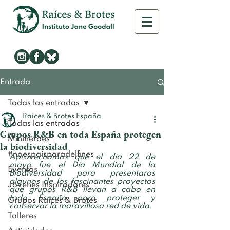
Entrada
Todas las entradas
Raíces & Brotes España
Todas las entradas
Grupos R&B en toda España protegen
Minihéroes
la biodiversidad
#noespaísparadelfines
Aprovechamos que el día 22 de 
mayo fue el Día Mundial de la 
Eventos
Biodiversidad para presentaros 
algunos de los fascinantes proyectos 
Jóvenes Inspiradores
que grupos R&B llevan a cabo en 
toda España para proteger y 
Grupos Raíces & Brotes
conservar la maravillosa red de vida.
Talleres