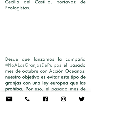
Cecilia del Castillo, portavoz de 
Ecologistas. 
Desde que lanzamos la campaña 
#NoALasGranjasDePulpos
 el pasado 
mes de octubre con Acción Océanos, 
nuestro objetivo es evitar este tipo de 
granjas con una ley europea que las 
prohíba
. Por eso, el pasado mes de 
mayo 
también nos concentramos en 
Madrid junto a científicos, ecologistas 
y otras organizaciones defensoras de 
los animales con el mismo fin. 
Si queréis ayudarnos a conseguirlo, 