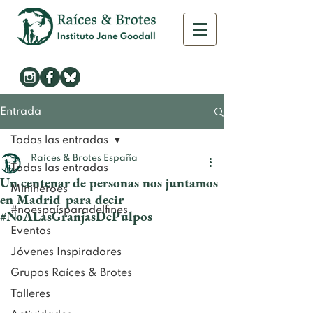
Entrada
Todas las entradas
Raíces & Brotes España
Todas las entradas
Un centenar de personas nos juntamos
Minihéroes
en Madrid para decir
#noespaísparadelfines
#NoALasGranjasDePulpos
Eventos
Jóvenes Inspiradores
Grupos Raíces & Brotes
Talleres