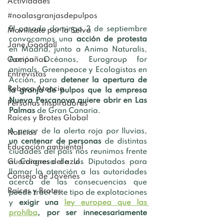
Actividades
#noalasgranjasdepulpos
El pasado domingo 3 de septiembre 
Movilízate por la Selva
convocamos una 
acción de protesta
Jane Goodall
en Madrid, junto a Anima Naturalis, 
Acción Océanos, Eurogroup for 
Campañas
animals, Greenpeace y Ecologistas en 
Entrevistas
Acción, para 
detener la apertura de 
Rebeca Atencia
la granja de pulpos que la empresa 
Nueva Pescanova quiere abrir en Las 
Personas Inspiradoras
Palmas
 de Gran Canaria.
Raíces y Brotes Global
A pesar de la alerta roja por lluvias, 
Noticias
un centenar de personas
 de distintas 
Educación ambiental
ciudades del país nos reunimos frente 
al Congreso de los Diputados para 
Guardianes del azul
llamar la atención a las autoridades 
Consejo de Jóvenes
acerca de las consecuencias que 
Raíces y Brotes
puede traer este tipo de explotaciones 
y 
exigir una 
ley europea que las 
prohíba
, por ser innecesariamente 