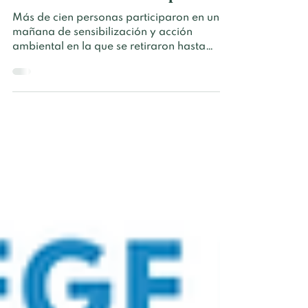
Más de cien personas participaron en una
mañana de sensibilización y acción
ambiental en la que se retiraron hasta
8.500 kilos de residuos del entorno
natural El pasado 31 de mayo, el municipio
madrileño de Ciempozuelos amaneció con
un objetivo: cuidar de su entorno natural.
Durante toda la mañana, vecinxs de todas
las edades participaron en las I Jornadas
de Medio Ambiente del pueblo, una
iniciativa impulsada por Raíces & Brotes
junto a comercios, asociaciones y
entidades l