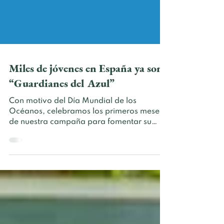
Miles de jóvenes en España ya son
“Guardianes del Azul”
Con motivo del Día Mundial de los
Océanos, celebramos los primeros meses
de nuestra campaña para fomentar su
conservación y protección a través de la
educación ambiental y la movilización
ciudadana Los océanos albergan una
extraordinaria biodiversidad, regulan el
clima, proporcionan recursos esenciales
para muchas comunidades y generan más
de la mitad del oxígeno que respiramos.