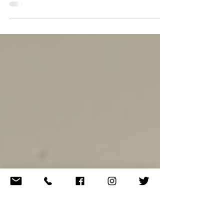
2025 ha sido un año muy activo para el
programa educativo Raíces & Brotes
(R&B), marcado por la educación
ambiental , la movilización ciudadana y el
fortalecimiento de una comunidad
comprometida con las personas, los
demás animales y el planeta. A lo largo
del año, desde R&B hemos recorrido
diferentes ciudades del país , impulsado
campañas y acompañado a jóvenes
líderes , inspirados siempre por la
motivación, la filosofía y el ejemplo de
nuestra querida Jane Goodall. Un